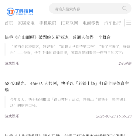
首页
家居家电
手机数码
IT互联网
电商零售
汽车出行
游戏
酷品评测
快手《向山而唱》破题综艺新表达，普通人值得一个舞台
“多拍点这种综艺，好好看”“原班人马期待第二季”“看了三遍了，好逗
乐”——最近，快手主播的直播间里，弹幕反复刷着同一档节目的名字：
《向山而唱》。
游戏娱乐
2小时前
682亿曝光、 4660万人共创，快手以「老铁上场」打造全民体育主
场
今年夏天，快手特别推出「铁力神杯」活动，并喊出“在快手，换老铁上
场”的响亮口号。
游戏娱乐
2026-07-23 16:59:23