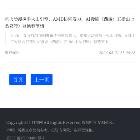
星火动漫携手火山引擎、AMD协同发力，AI漫剧《西游：五指山上
贴瓷砖》登顶春节档
2026年春节档AI漫剧赛道传来重磅喜讯，由星火动漫携手火山引擎、AMD
三方联合打造的AI漫剧《西游：五指山上贴瓷砖》强势突围
游戏娱乐
2026-05-21 21:06:28
首页
上一页
Copyright©丁科技网 All Rights Reserved 版权所有 复制必究。
声明：所载文章仅供参考，投资有风险，选择需谨慎。
京ICP备15000486号-1