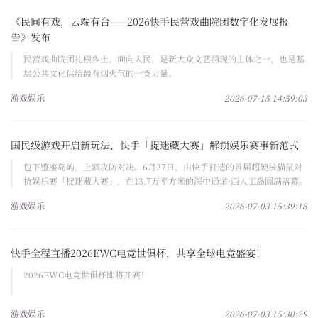
《民间有戏，云端有台——2026快手民营戏曲院团数字化发展报
告》发布
民营戏曲院团扎根乡土、面向人民，是新大众文艺涌现的主体之一，也是基
层公共文化供给最有烟火气的一支力量。
游戏娱乐
2026-07-15 14:59:03
国民级游戏开启新玩法，快手「捉迷藏大赛」解锁娱乐赛事新范式
包下整座岛屿，上演攻防对决。6月27日，由快手打造的首届超硬核猫鼠对
抗娱乐赛「捉迷藏大赛」，在13.7万平方米的深中通道·西人工岛圆满落幕。
游戏娱乐
2026-07-03 15:39:18
快手全程直播2026EWC电竞世俱杯，共享全球电竞盛宴！
2026EWC电竞世俱杯即将开赛！
游戏娱乐
2026-07-03 15:30:29