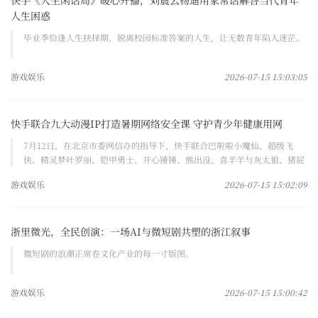
快手《人生闲话局》暖心开播，刘震云杨迪用家常话解答当代青年
人生困惑
毕业季恰逢人生抉择期，脱离校园标准答案的人生，让无数青年陷入迷茫。
游戏娱乐
2026-07-15 15:03:05
快手联合九大动漫IP打造暑期网络安全课 守护青少年健康用网
7月12日，在北京市委网信办的指导下，快手联合巴啦啦小魔仙、超级飞
侠、精灵梦叶罗丽、铠甲勇士、开心锤锤、熊出没、喜羊羊与灰太狼、猪屁
登、猪猪侠九大国产动漫IP
游戏娱乐
2026-07-15 15:02:09
浙里微光，全民创演：一场AI与微短剧共塑的浙江叙事
微短剧的浪潮正席卷文化产业的每一寸版图。
游戏娱乐
2026-07-15 15:00:42