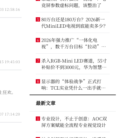
竞屏参数虚标问题，该整治了
03 12:58:16
80万台还是180万台？2026新一
5
代MiniLED电视到底能卖多少？
2026年强力推广“一体化电
6
视”，数千万台目标“拉动”彩
电业？
杀入RGB-Mini LED赛道，55寸
7
15 19:45:03
补贴价不到3000元，华为智慧屏
要“走量”？
显示器的“体验战争”正式打
8
响：TCL实业凭什么一出手就定
上狂欢。
义了三条赛道？
最新文章
07 17:14:20
专业设计，不止于创意：AOC双
1
屏方案赋能全流程专业视觉设计