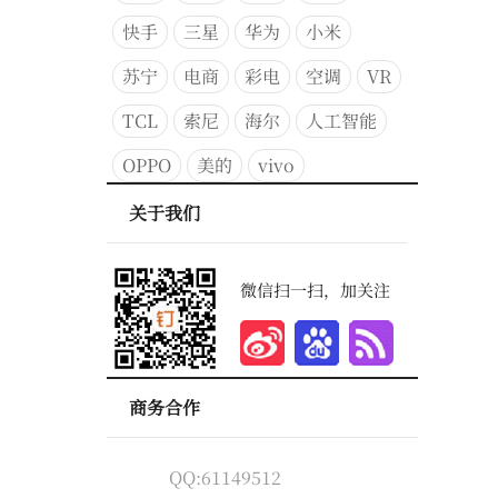
快手
三星
华为
小米
苏宁
电商
彩电
空调
VR
TCL
索尼
海尔
人工智能
OPPO
美的
vivo
关于我们
微信扫一扫，加关注
商务合作
QQ:61149512