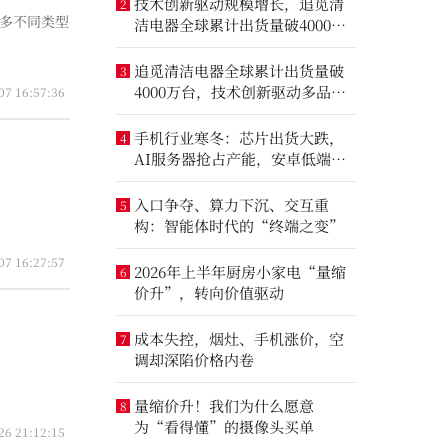
技术创新驱动规模增长，追觅清
2
众多不同类型
洁电器全球累计出货量破4000万
台
追觅清洁电器全球累计出货量破
3
4000万台，技术创新驱动多品类
07 16:57:36
增长
手机行业寒冬：芯片出货大跌，
4
AI服务器抢占产能，安卓低端压
力最大
入口争夺、算力下沉、交互重
5
构：智能体时代的“终端之变”
07 16:27:57
2026年上半年厨房小家电“量缩
6
价升”，转向价值驱动
成本失控，烟灶、手机涨价，空
7
调却深陷价格内卷
量缩价升！我们为什么愿意
8
为“看得懂”的摄像头买单
26 21:12:15