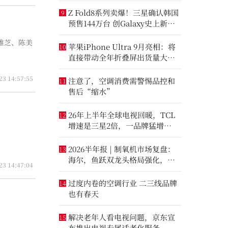
Z Fold8系列卖爆！三星确认韩国
9
预售144万台 创Galaxy史上新纪
录
雅芝、陈美
苹果iPhone Ultra 9月亮相：将
10
直接带动全年折叠屏出货量大涨
20%
23 14:57:55
注意了，空调消费需警惕品控和
11
售后“缩水”
26年上半年全球电视回暖，TCL
12
增速是三星2倍，一品牌猛增
14.8%
2026半年报 | 制氧机市场复盘：
13
海尔，鱼跃双龙头格局强化，大
23 14:47:04
升数制氧市场进一步打开
过度内卷的空调行业 二三线品牌
14
也有春天
解决老年人看电视问题，京东宣
15
布推出电视专属适老化服务