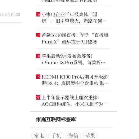
小家电企业半年报集体“退
23 14:40:35
16
烧”：旧引擎熄火，新路在何
方？
首款16:10阔直板！华为“直板版
17
Pura X”最早或于9月登场
苹果启动9月发布会筹备！
18
iPhone 18 Pro系列、首款折叠
iPhone将亮相
REDMI K100 Pro后期可升级澎
19
湃OS 4：底层架构全盘重构 彻底
剥离MIUI遗留代码
上半年显示器线上座次重排：
20
AOC惠科缠斗，小米联想华为进
前八
家庭互联网标签库
家电
手机
海信
苹果