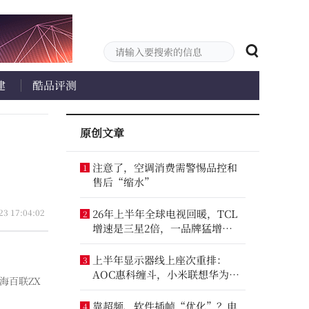
建
酷品评测
原创文章
注意了，空调消费需警惕品控和
1
售后“缩水”
23 17:04:02
26年上半年全球电视回暖，TCL
2
增速是三星2倍，一品牌猛增
14.8%
上半年显示器线上座次重排：
3
AOC惠科缠斗，小米联想华为进
上海百联ZX
前八
靠超频、软件插帧“优化”？电
4