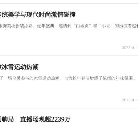
传统美学与现代时尚激情碰撞
 服饰美妆新装添彩」蛇年盛典，邀请到“白素贞”和“小青”的扮演者赵
2025-01-
掀冰雪运动热潮
掀起了一场全民参与的冰雪运动热潮，也为蛇年春节增添了浓郁的年味氛围。
2025-01-
聊局」直播场观超2239万