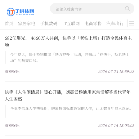
首页
家居家电
手机数码
IT互联网
电商零售
汽车出行
游戏
酷品评测
682亿曝光、 4660万人共创，快手以「老铁上场」打造全民体育主
场
今年夏天，快手特别推出「铁力神杯」活动，并喊出“在快手，换老铁上
场”的响亮口号。
游戏娱乐
2026-07-23 16:59:23
快手《人生闲话局》暖心开播，刘震云杨迪用家常话解答当代青年
人生困惑
毕业季恰逢人生抉择期，脱离校园标准答案的人生，让无数青年陷入迷茫。
游戏娱乐
2026-07-15 15:03:05