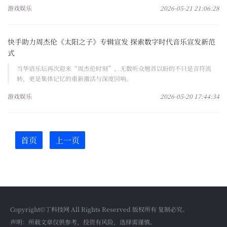
游戏娱乐
2026-05-21 21:06:28
快手助力周杰伦《太阳之子》专辑宣发 探索数字时代音乐宣发新范
式
当华语乐坛再次迎来“周杰伦时刻”，无数听众翘首以盼的不只是音符流
转，更是集体记忆的重新激活与深度回响。
游戏娱乐
2026-05-20 17:44:34
首页
上一页
Copyright©丁科技网 All Rights Reserved 版权所有 复制必究。
声明：所载文章仅供参考，投资有风险，选择需谨慎。