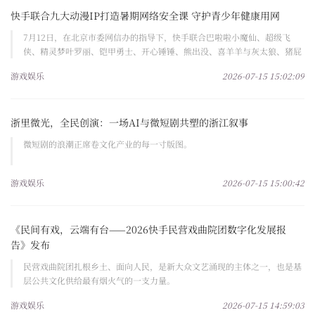
快手联合九大动漫IP打造暑期网络安全课 守护青少年健康用网
7月12日，在北京市委网信办的指导下，快手联合巴啦啦小魔仙、超级飞
侠、精灵梦叶罗丽、铠甲勇士、开心锤锤、熊出没、喜羊羊与灰太狼、猪屁
登、猪猪侠九大国产动漫IP
游戏娱乐
2026-07-15 15:02:09
浙里微光，全民创演：一场AI与微短剧共塑的浙江叙事
微短剧的浪潮正席卷文化产业的每一寸版图。
游戏娱乐
2026-07-15 15:00:42
《民间有戏，云端有台——2026快手民营戏曲院团数字化发展报
告》发布
民营戏曲院团扎根乡土、面向人民，是新大众文艺涌现的主体之一，也是基
层公共文化供给最有烟火气的一支力量。
游戏娱乐
2026-07-15 14:59:03