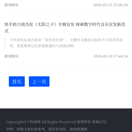
游戏娱乐
2026-05-21 21:06:28
快手助力周杰伦《太阳之子》专辑宣发 探索数字时代音乐宣发新范
式
当华语乐坛再次迎来“周杰伦时刻”，无数听众翘首以盼的不只是音符流
转，更是集体记忆的重新激活与深度回响。
游戏娱乐
2026-05-20 17:44:34
首页
上一页
Copyright©丁科技网 All Rights Reserved 版权所有 复制必究。
声明：所载文章仅供参考，投资有风险，选择需谨慎。