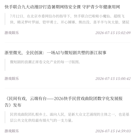
快手联合九大动漫IP打造暑期网络安全课 守护青少年健康用网
7月12日，在北京市委网信办的指导下，快手联合巴啦啦小魔仙、超级飞
侠、精灵梦叶罗丽、铠甲勇士、开心锤锤、熊出没、喜羊羊与灰太狼、猪屁
登、猪猪侠九大国产动漫IP
游戏娱乐
2026-07-15 15:02:09
浙里微光，全民创演：一场AI与微短剧共塑的浙江叙事
微短剧的浪潮正席卷文化产业的每一寸版图。
游戏娱乐
2026-07-15 15:00:42
《民间有戏，云端有台——2026快手民营戏曲院团数字化发展报
告》发布
民营戏曲院团扎根乡土、面向人民，是新大众文艺涌现的主体之一，也是基
层公共文化供给最有烟火气的一支力量。
游戏娱乐
2026-07-15 14:59:03