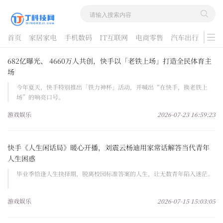
首页
家居家电
手机数码
IT互联网
电商零售
汽车出行
游戏
酷品评测
682亿曝光、 4660万人共创，快手以「老铁上场」打造全民体育主
场
今年夏天，快手特别推出「铁力神杯」活动，并喊出“在快手，换老铁上
场”的响亮口号。
游戏娱乐
2026-07-23 16:59:23
快手《人生闲话局》暖心开播，刘震云杨迪用家常话解答当代青年
人生困惑
毕业季恰逢人生抉择期，脱离校园标准答案的人生，让无数青年陷入迷茫。
游戏娱乐
2026-07-15 15:03:05