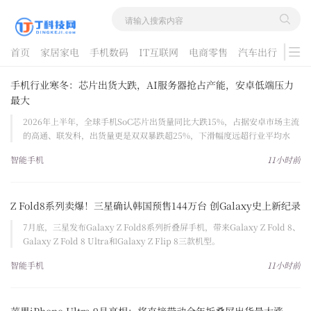
首页
家居家电
手机数码
IT互联网
电商零售
汽车出行
游戏
酷品评测
手机行业寒冬：芯片出货大跌，AI服务器抢占产能，安卓低端压力
最大
2026年上半年，全球手机SoC芯片出货量同比大跌15%，占据安卓市场主流
的高通、联发科，出货量更是双双暴跌超25%，下滑幅度远超行业平均水
平。
智能手机
11小时前
Z Fold8系列卖爆！三星确认韩国预售144万台 创Galaxy史上新纪录
7月底，三星发布Galaxy Z Fold8系列折叠屏手机，带来Galaxy Z Fold 8、
Galaxy Z Fold 8 Ultra和Galaxy Z Flip 8三款机型。
智能手机
11小时前