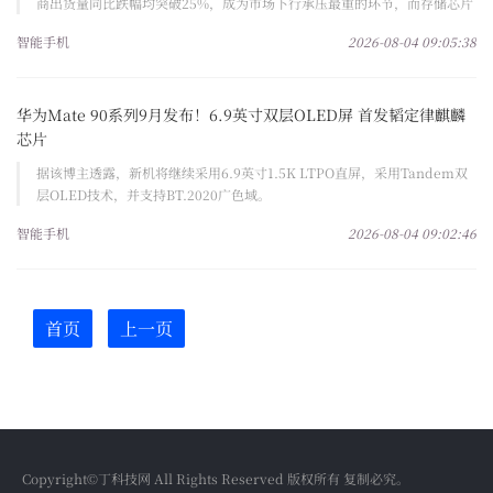
商出货量同比跌幅均突破25%，成为市场下行承压最重的环节，而存储芯片
价格疯狂上涨是本轮行业收缩的核心导火索。
智能手机
2026-08-04 09:05:38
华为Mate 90系列9月发布！6.9英寸双层OLED屏 首发韬定律麒麟
芯片
据该博主透露，新机将继续采用6.9英寸1.5K LTPO直屏，采用Tandem双
层OLED技术，并支持BT.2020广色域。
智能手机
2026-08-04 09:02:46
首页
上一页
Copyright©丁科技网 All Rights Reserved 版权所有 复制必究。