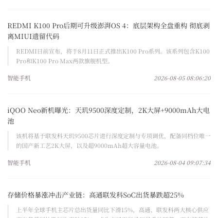
REDMI K100 Pro后期可升级澎湃OS 4：底层架构全盘重构 彻底剥
离MIUI遗留代码
REDMI日前宣布，将于8月11日正式推出K100 Pro系列。该系列包含K100
Pro和K100 Pro Max两款旗舰机型。
智能手机
2026-08-05 08:06:20
iQOO Neo新机曝光：天玑9500深度定制，2K大屏+9000mAh大电
池
该机将基于联发科天玑9500芯片进行深度定制与专项调优，配备同档位唯一
的国产新工艺2K大屏，以及超9000mAh超大容量电池。
智能手机
2026-08-04 09:07:34
存储价格暴涨冲击产业链：高通联发科SoC出货暴跌超25%
上半年全球手机主芯片总出货量同比下滑15%，高通、联发科两大核心供应