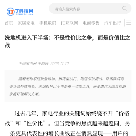
首页
家居家电
手机数码
IT互联网
电商零售
汽车出行
游戏
酷品评测
洗地机进入下半场：不是性价比之争，而是价值比之
战
中国家电网 王晓嫚 2025-11-12
09:06:14
随着宠物家庭数量增加、厨房重油污、地毯深层清洁、除菌除病毒
等场景持续增长，洗地机早已不再是单一功能工具，而是进化为综合性的
家庭环境解决方案。
过去几年，家电行业的关键词始终绕不开“价格
战”和“性价比”。但当竞争的焦点越来越趋同，另
一条更具代表性的增长曲线正在悄然显现——用户的