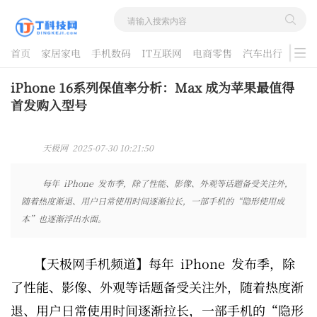
首页
家居家电
手机数码
IT互联网
电商零售
汽车出行
游戏
酷品评测
iPhone 16系列保值率分析：Max 成为苹果最值得
首发购入型号
天极网 2025-07-30 10:21:50
每年 iPhone 发布季，除了性能、影像、外观等话题备受关注外，
随着热度渐退、用户日常使用时间逐渐拉长，一部手机的“隐形使用成
本”也逐渐浮出水面。
【天极网手机频道】每年 iPhone 发布季，除
了性能、影像、外观等话题备受关注外，随着热度渐
退、用户日常使用时间逐渐拉长，一部手机的“隐形