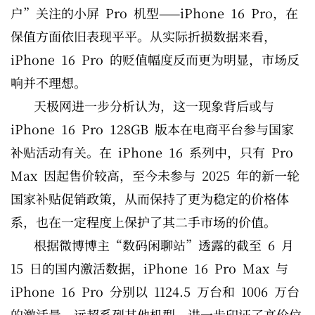
户”关注的小屏 Pro 机型——iPhone 16 Pro，在
保值方面依旧表现平平。从实际折损数据来看，
iPhone 16 Pro 的贬值幅度反而更为明显，市场反
响并不理想。
天极网进一步分析认为，这一现象背后或与
iPhone 16 Pro 128GB 版本在电商平台参与国家
补贴活动有关。在 iPhone 16 系列中，只有 Pro
Max 因起售价较高，至今未参与 2025 年的新一轮
国家补贴促销政策，从而保持了更为稳定的价格体
系，也在一定程度上保护了其二手市场的价值。
根据微博博主“数码闲聊站”透露的截至 6 月
15 日的国内激活数据，iPhone 16 Pro Max 与
iPhone 16 Pro 分别以 1124.5 万台和 1006 万台
的激活量，远超系列其他机型，进一步印证了高价位