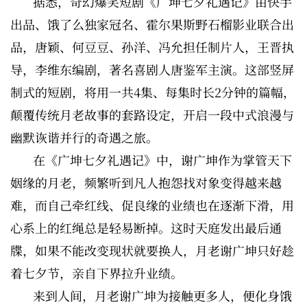
据悉，奇幻爆笑短剧《广坤七夕礼遇记》由快手
出品、饿了么独家冠名、霍尔果斯野石榴影业联合出
品，唐颖、何豆豆、孙洋、冯允担任制片人，王晋执
导，李维东编剧，著名喜剧人唐鉴军主演。这部竖屏
制式的短剧，将用一共4集、每集时长2分钟的篇幅，
颠覆传统月老故事的套路设定，开启一段中式浪漫与
幽默诙谐并行的奇遇之旅。
在《广坤七夕礼遇记》中，谢广坤作为掌管天下
姻缘的月老，频繁听到凡人抱怨找对象变得越来越
难，而自己牵红线、促良缘的业绩也在逐渐下滑，用
心系上的红绳总是轻易断掉。这时天庭发出最后通
牒，如果不能改变现状就要换人，月老谢广坤只好趁
着七夕节，亲自下界拉升业绩。
来到人间，月老谢广坤为接触更多人，便化身饿