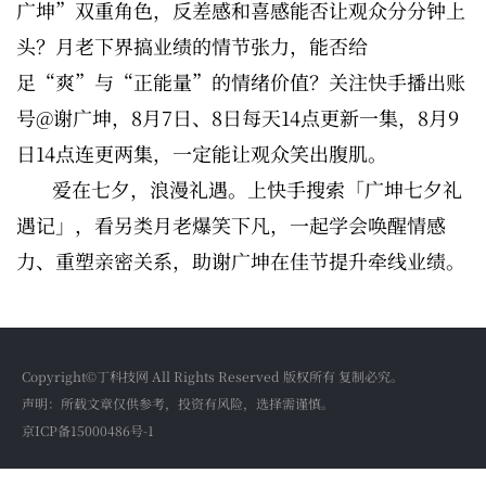
广坤”双重角色，反差感和喜感能否让观众分分钟上
头？月老下界搞业绩的情节张力，能否给
足“爽”与“正能量”的情绪价值？关注快手播出账
号@谢广坤，8月7日、8日每天14点更新一集，8月9
日14点连更两集，一定能让观众笑出腹肌。
爱在七夕，浪漫礼遇。上快手搜索「广坤七夕礼
遇记」，看另类月老爆笑下凡，一起学会唤醒情感
力、重塑亲密关系，助谢广坤在佳节提升牵线业绩。
Copyright©丁科技网 All Rights Reserved 版权所有 复制必究。
声明：所载文章仅供参考，投资有风险，选择需谨慎。
京ICP备15000486号-1