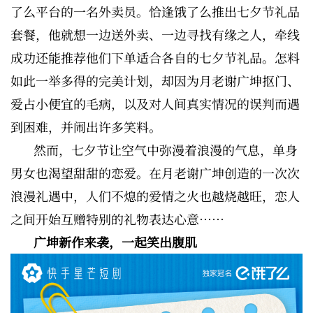
了么平台的一名外卖员。恰逢饿了么推出七夕节礼品
套餐，他就想一边送外卖、一边寻找有缘之人，牵线
成功还能推荐他们下单适合各自的七夕节礼品。怎料
如此一举多得的完美计划，却因为月老谢广坤抠门、
爱占小便宜的毛病，以及对人间真实情况的误判而遇
到困难，并闹出许多笑料。
然而，七夕节让空气中弥漫着浪漫的气息，单身
男女也渴望甜甜的恋爱。在月老谢广坤创造的一次次
浪漫礼遇中，人们不熄的爱情之火也越烧越旺，恋人
之间开始互赠特别的礼物表达心意……
广坤新作来袭，一起笑出腹肌