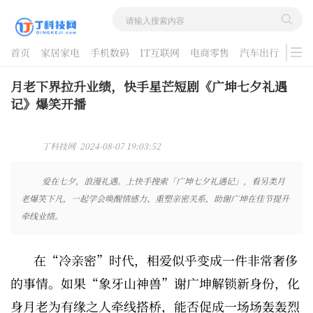
首页
家居家电
手机数码
IT互联网
电商零售
汽车出行
游戏
酷品评测
月老下界拉升业绩，快手星芒短剧《广坤七夕礼遇
记》爆笑开播
丁科技网 2024-08-07 19:03:52
爱在七夕，浪漫礼遇。上快手搜索「广坤七夕礼遇记」，看另类月
老爆笑下凡，一起学会唤醒情感力、重塑亲密关系，助谢广坤在佳节提升
牵线业绩。
在“冷亲密”时代，相爱似乎变成一件非常奢侈
的事情。如果“象牙山神兽”谢广坤解锁新身份，化
身月老为有缘之人牵线搭桥，能否促成一场场轰轰烈