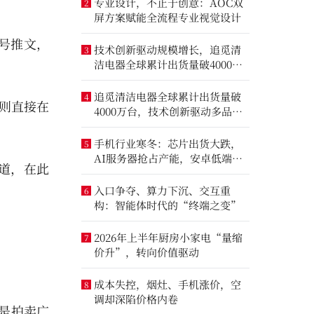
专业设计，不止于创意：AOC双
2
屏方案赋能全流程专业视觉设计
众号推文，
技术创新驱动规模增长，追觅清
3
洁电器全球累计出货量破4000万
台
追觅清洁电器全球累计出货量破
4
则直接在
4000万台，技术创新驱动多品类
增长
手机行业寒冬：芯片出货大跌，
5
AI服务器抢占产能，安卓低端压
道，在此
力最大
入口争夺、算力下沉、交互重
6
构：智能体时代的“终端之变”
2026年上半年厨房小家电“量缩
7
价升”，转向价值驱动
成本失控，烟灶、手机涨价，空
8
调却深陷价格内卷
是拍卖广