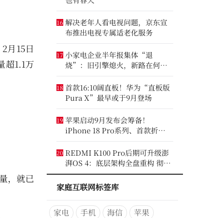
解决老年人看电视问题，京东宣
16
布推出电视专属适老化服务
2月15日
小家电企业半年报集体“退
17
超1.1万
烧”：旧引擎熄火，新路在何
方？
首款16:10阔直板！华为“直板版
18
Pura X”最早或于9月登场
苹果启动9月发布会筹备！
19
iPhone 18 Pro系列、首款折叠
iPhone将亮相
REDMI K100 Pro后期可升级澎
20
湃OS 4：底层架构全盘重构 彻底
剥离MIUI遗留代码
总量，就已
家庭互联网标签库
家电
手机
海信
苹果