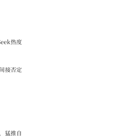
eek热度
间接否定
，猛推自