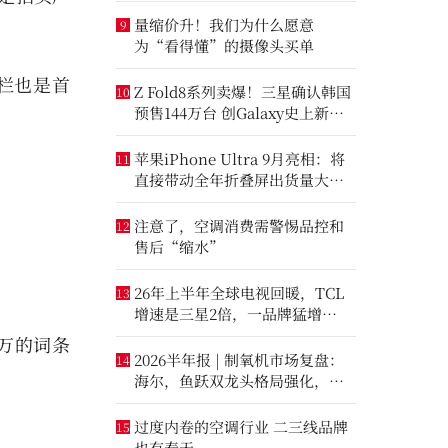
量缩价升！我们为什么愿意
9
为“看得懂”的摄像头买单
荐栏也是首
Z Fold8系列卖爆！三星确认韩国
10
预售144万台 创Galaxy史上新纪
录
苹果iPhone Ultra 9月亮相：将
11
直接带动全年折叠屏出货量大涨
20%
注意了，空调消费需警惕品控和
12
售后“缩水”
26年上半年全球电视回暖，TCL
13
增速是三星2倍，一品牌猛增
14.8%
9万的词条
2026半年报 | 制氧机市场复盘：
14
海尔，鱼跃双龙头格局强化，大
升数制氧市场进一步打开
过度内卷的空调行业 二三线品牌
15
也有春天