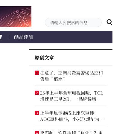
建
酷品评测
原创文章
注意了，空调消费需警惕品控和
1
售后“缩水”
26年上半年全球电视回暖，TCL
2
增速是三星2倍，一品牌猛增
14.8%
上半年显示器线上座次重排：
3
AOC惠科缠斗，小米联想华为进
前八
靠超频、软件插帧“优化”？电
4