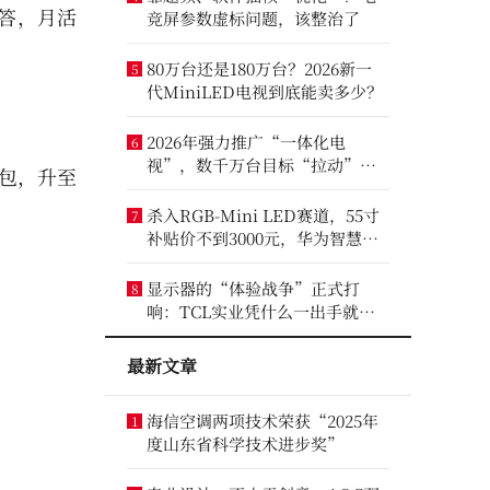
直答，月活
竞屏参数虚标问题，该整治了
80万台还是180万台？2026新一
5
代MiniLED电视到底能卖多少？
2026年强力推广“一体化电
6
视”，数千万台目标“拉动”彩
豆包，升至
电业？
杀入RGB-Mini LED赛道，55寸
7
补贴价不到3000元，华为智慧屏
要“走量”？
显示器的“体验战争”正式打
8
响：TCL实业凭什么一出手就定
义了三条赛道？
最新文章
海信空调两项技术荣获“2025年
1
度山东省科学技术进步奖”