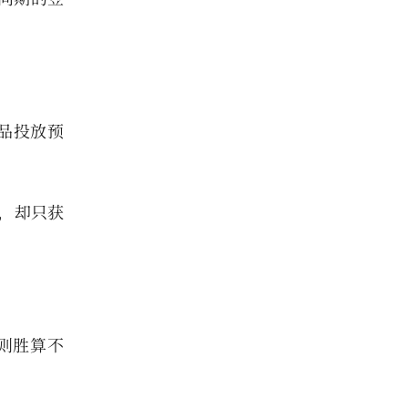
品投放预
钱，却只获
实则胜算不