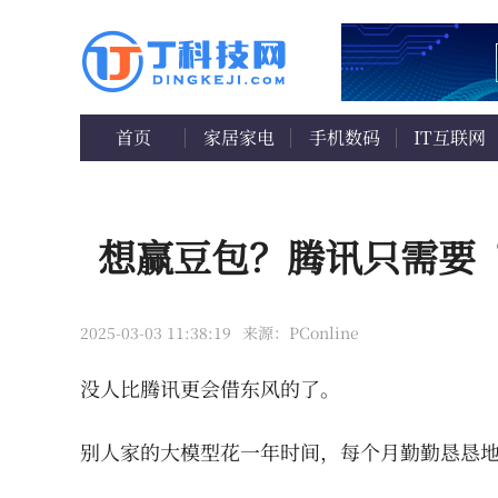
首页
家居家电
手机数码
IT互联网
想赢豆包？腾讯只需要
2025-03-03 11:38:19
来源：PConline
没人比腾讯更会借东风的了。
别人家的大模型花一年时间，每个月勤勤恳恳