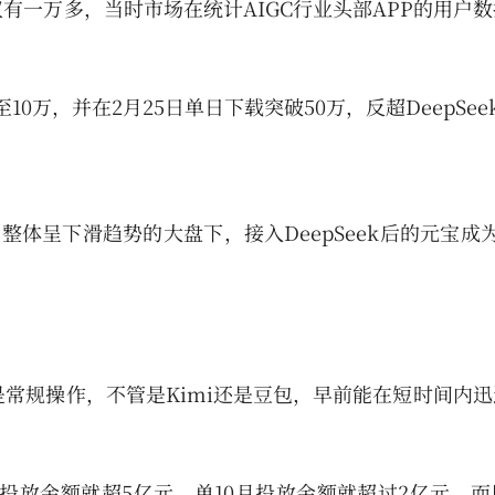
均仅有一万多，当时市场在统计AIGC行业头部APP的用户
0万，并在2月25日单日下载突破50万，反超DeepSee
整体呈下滑趋势的大盘下，接入DeepSeek后的元宝成
是常规操作，不管是Kimi还是豆包，早前能在短时间内
i累计投放金额就超5亿元，单10月投放金额就超过2亿元。