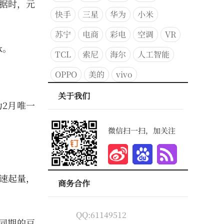
数据时，元
快手
三星
华为
小米
苏宁
电商
彩电
空调
VR
k。
TCL
索尼
海尔
人工智能
OPPO
美的
vivo
关于我们
为2月唯一
微信扫一扫，加关注
迅速起量，
商务合作
QQ:61149512
而同期的豆