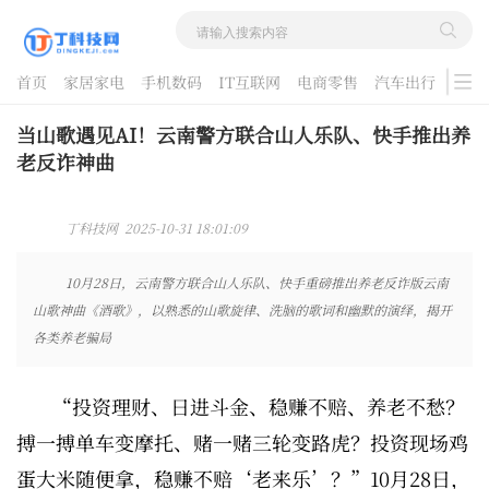
首页
家居家电
手机数码
IT互联网
电商零售
汽车出行
游戏
酷品评测
当山歌遇见AI！云南警方联合山人乐队、快手推出养
老反诈神曲
丁科技网 2025-10-31 18:01:09
10月28日，云南警方联合山人乐队、快手重磅推出养老反诈版云南
山歌神曲《酒歌》，以熟悉的山歌旋律、洗脑的歌词和幽默的演绎，揭开
各类养老骗局
“投资理财、日进斗金、稳赚不赔、养老不愁？
搏一搏单车变摩托、赌一赌三轮变路虎？投资现场鸡
蛋大米随便拿，稳赚不赔‘老来乐’？”10月28日，