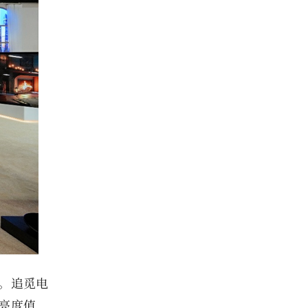
。追觅电
亮度值，