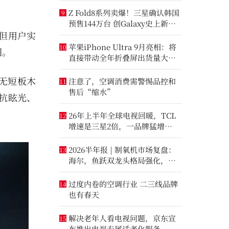
Z Fold8系列卖爆！三星确认韩国
9
预售144万台 创Galaxy史上新纪
但用户实
录
苹果iPhone Ultra 9月亮相：将
10
圈。
直接带动全年折叠屏出货量大涨
20%
“无短板木
注意了，空调消费需警惕品控和
11
售后“缩水”
抗眩光、
26年上半年全球电视回暖，TCL
12
增速是三星2倍，一品牌猛增
14.8%
2026半年报 | 制氧机市场复盘：
13
海尔，鱼跃双龙头格局强化，大
升数制氧市场进一步打开
过度内卷的空调行业 二三线品牌
14
也有春天
解决老年人看电视问题，京东宣
15
布推出电视专属适老化服务