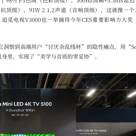
现了98% P3色域（色彩顶级）、300Hz高刷+5.3ms延
抗顶级）、91W 2.1.2声道（音响顶级），这就像一
觅电视V3000也一举摘得今年CES重要影响力大奖“
它洞察到高端用户“讨厌杂乱线材”的隐性痛点，用“Sou
的机身里，实现了“美学与音质的零妥协”。