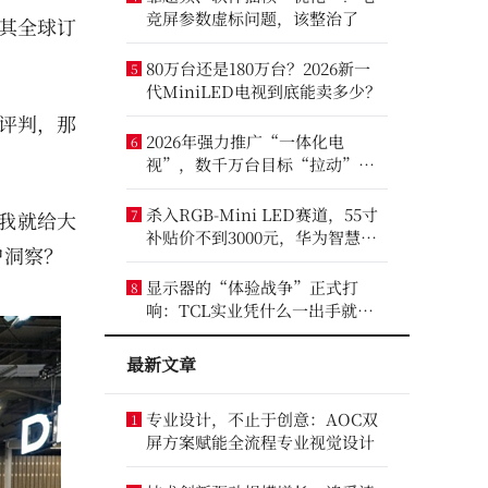
竞屏参数虚标问题，该整治了
，其全球订
80万台还是180万台？2026新一
5
代MiniLED电视到底能卖多少？
来评判，那
2026年强力推广“一体化电
6
视”，数千万台目标“拉动”彩
电业？
杀入RGB-Mini LED赛道，55寸
7
我就给大
补贴价不到3000元，华为智慧屏
户洞察？
要“走量”？
显示器的“体验战争”正式打
8
响：TCL实业凭什么一出手就定
义了三条赛道？
最新文章
专业设计，不止于创意：AOC双
1
屏方案赋能全流程专业视觉设计