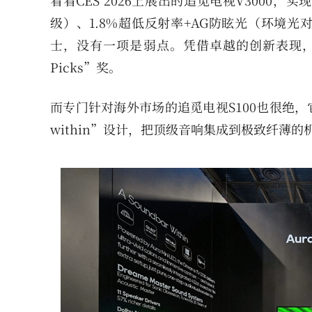
看看CES 2026上展出的追觅电视V3000，实
级）、1.8%超低反射率+AG防眩光（环境光对
士，没有一项是弱点。凭借卓越的创新表现，追
Picks”奖。
而专门针对海外市场的追觅电视S100也很绝，
within”设计，把顶级音响集成到极致纤薄