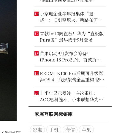
小家电企业半年报集体“退
16
烧”：旧引擎熄火，新路在何
方？
首款16:10阔直板！华为“直板版
17
Pura X”最早或于9月登场
苹果启动9月发布会筹备！
18
iPhone 18 Pro系列、首款折叠
iPhone将亮相
REDMI K100 Pro后期可升级澎
19
湃OS 4：底层架构全盘重构 彻底
剥离MIUI遗留代码
上半年显示器线上座次重排：
20
AOC惠科缠斗，小米联想华为进
前八
家庭互联网标签库
家电
手机
海信
苹果