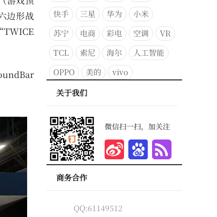
迟（游戏顶
快手
三星
华为
小米
个六边形战
TWICE
苏宁
电商
彩电
空调
VR
TCL
索尼
海尔
人工智能
OPPO
美的
vivo
ndBar
关于我们
微信扫一扫，加关注
商务合作
QQ:61149512