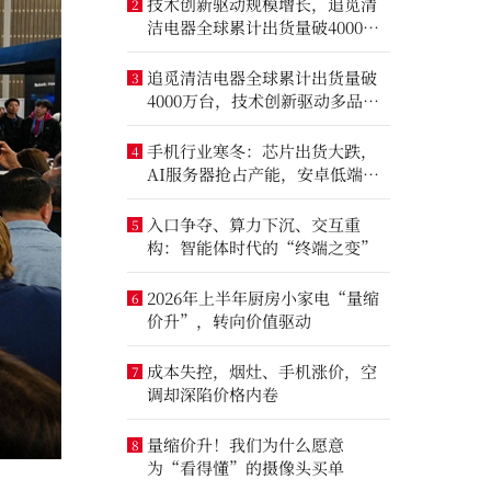
技术创新驱动规模增长，追觅清
2
洁电器全球累计出货量破4000万
台
追觅清洁电器全球累计出货量破
3
4000万台，技术创新驱动多品类
增长
手机行业寒冬：芯片出货大跌，
4
AI服务器抢占产能，安卓低端压
力最大
入口争夺、算力下沉、交互重
5
构：智能体时代的“终端之变”
2026年上半年厨房小家电“量缩
6
价升”，转向价值驱动
成本失控，烟灶、手机涨价，空
7
调却深陷价格内卷
量缩价升！我们为什么愿意
8
为“看得懂”的摄像头买单