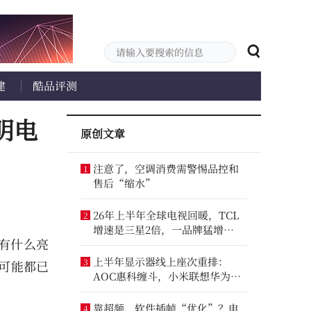
建
酷品评测
明电
原创文章
注意了，空调消费需警惕品控和
1
售后“缩水”
26年上半年全球电视回暖，TCL
2
增速是三星2倍，一品牌猛增
能有什么亮
14.8%
上半年显示器线上座次重排：
3
可能都已
AOC惠科缠斗，小米联想华为进
前八
靠超频、软件插帧“优化”？电
4