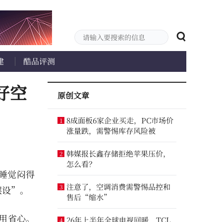
建
酷品评测
好空
原创文章
8成面板6家企业买走，PC市场价
1
涨量跌，需警惕库存风险被
韩媒报长鑫存储拒绝苹果压价，
2
怎么看？
睡觉闷得
注意了，空调消费需警惕品控和
3
摆设”。
售后“缩水”
用省心。
26年上半年全球电视回暖，TCL
4