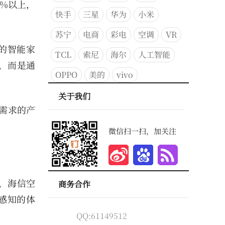
5%以上，
快手
三星
华为
小米
苏宁
电商
彩电
空调
VR
的智能家
TCL
索尼
海尔
人工智能
，而是通
OPPO
美的
vivo
关于我们
需求的产
微信扫一扫，加关注
，海信空
商务合作
感知的体
QQ:61149512