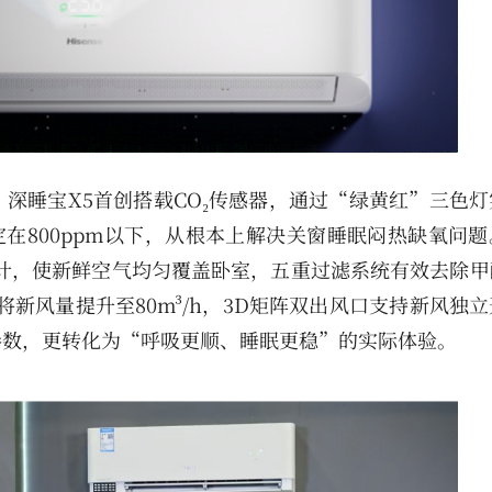
深睡宝X5首创搭载CO₂传感器，通过“绿黄红”三色灯
定在800ppm以下，从根本上解决关窗睡眠闷热缺氧问
出风设计，使新鲜空气均匀覆盖卧室，五重过滤系统有效去除
将新风量提升至80m³/h，3D矩阵双出风口支持新风独
参数，更转化为“呼吸更顺、睡眠更稳”的实际体验。