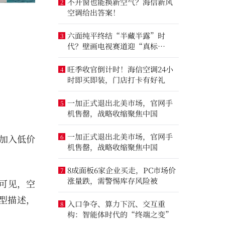
不开窗也能换新空气？海信新风
2
空调给出答案！
六面纯平终结“半藏半露”时
3
代？壁画电视赛道迎“真标
准”之争
旺季收官倒计时！海信空调24小
4
时即买即装，门店打卡有好礼
一加正式退出北美市场，官网手
5
机售罄，战略收缩聚焦中国
一加正式退出北美市场，官网手
牌加入低价
6
机售罄，战略收缩聚焦中国
8成面板6家企业买走，PC市场价
7
涨量跌，需警惕库存风险被
可见，空
型描述，
入口争夺、算力下沉、交互重
8
构：智能体时代的“终端之变”