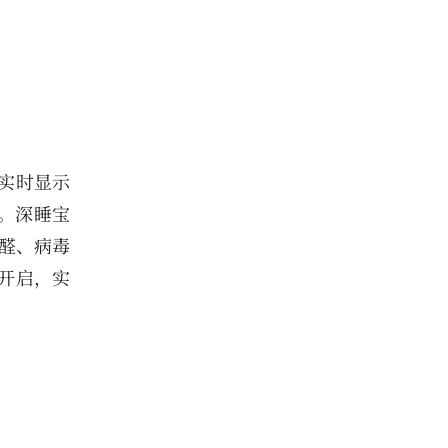
实时显示
题。深睡宝
甲醛、病毒
立开启，实