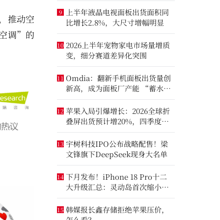
上半年液晶电视面板出货面积同
9
振，推动空
比增长2.8%，大尺寸增幅明显
空调”的
2026上半年宠物家电市场量增质
10
变，细分赛道差异化突围
Omdia：翻新手机面板出货量创
11
新高，成为面板厂产能 “蓄水
池”
苹果入局引爆增长：2026全球折
12
叠屏出货预计增20%，四季度成
全年销量关键窗口
宇树科技IPO公布战略配售！梁
13
文锋旗下DeepSeek现身大名单
下月发布！iPhone 18 Pro十二
14
大升级汇总：灵动岛首次缩小、
首次2nm芯片
韩媒报长鑫存储拒绝苹果压价，
15
怎么看？