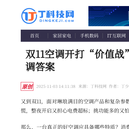
首页
家居家电
手机数码
IT互联网
双11空调开打“价值
调答案
原创
2025-11-03 14:11:38
来源：丁科技网
作者：丁少
又到双11，面对琳琅满目的空调产品和复杂参
慌，整夜开启又担心电费超标；挑功能多的又
那么，一台真正的好空调应具备哪些特质？消