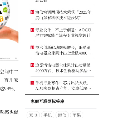
海信空调两项技术荣获“2025年
16
度山东省科学技术进步奖”
专业设计，不止于创意：AOC双
17
屏方案赋能全流程专业视觉设计
技术创新驱动规模增长，追觅清
18
洁电器全球累计出货量破4000万
台
追觅清洁电器全球累计出货量破
19
4000万台，技术创新驱动多品类
空间中二
增长
，育儿家
手机行业寒冬：芯片出货大跌，
20
99%，
AI服务器抢占产能，安卓低端压
力最大
家庭互联网标签库
敏感也促
家电
手机
海信
苹果