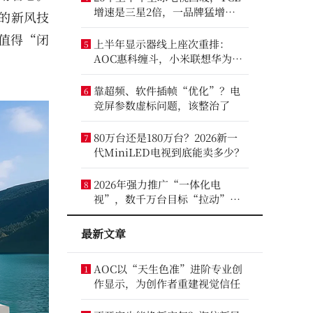
增速是三星2倍，一品牌猛增
的新风技
14.8%
值得“闭
上半年显示器线上座次重排：
5
AOC惠科缠斗，小米联想华为进
前八
靠超频、软件插帧“优化”？电
6
竞屏参数虚标问题，该整治了
80万台还是180万台？2026新一
7
代MiniLED电视到底能卖多少？
2026年强力推广“一体化电
8
视”，数千万台目标“拉动”彩
电业？
最新文章
AOC以“天生色准”进阶专业创
1
作显示，为创作者重建视觉信任